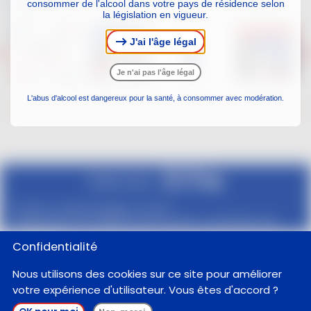
sociaux
consommer de l'alcool dans votre pays de résidence selon
la législation en vigueur.
J'ai l'âge légal
Je n'ai pas l'âge légal
L'abus d'alcool est dangereux pour la santé, à consommer avec modération.
Suivez-nous
Contacts
Mentions légales
Presse
L'abus d'alcool est dangereux pour la santé. A consommer avec
modération.
Confidentialité
Nous utilisons des cookies sur ce site pour améliorer
votre expérience d'utilisateur. Vous êtes d'accord ?