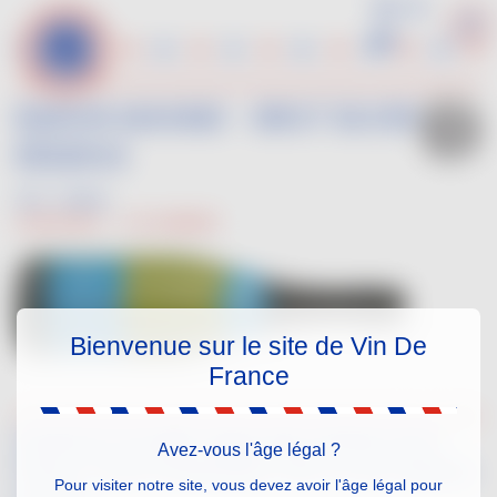
Aller
au
contenu
principal
BARON MAXIME - BRUT SILVER
RÉSERVE
BLANC
UGNI BLANC
COLOMBARD
Bienvenue sur le site de Vin De
France
Quand la nouvelle vague des artistes de la
Avez-vous l'âge légal ?
French Touch interprètent VDF sur les réseaux
Pour visiter notre site, vous devez avoir l'âge légal pour