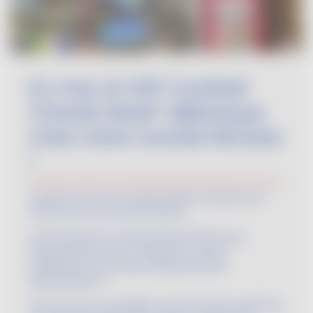
En mai, le VDF Cocktail
Chardo Mule® débarque
chez votre caviste Nicolas
!
A partir du 9 mai, le Chardo Mule® s'empare des
vitrines de votre caviste Nicolas !
Cette année, les cavistes Nicolas fêtent leur
bicentenaire et pour marquer le coup, ils
collaborent avec la plus audacieuse des
dénominations !
Vin De France, considérée comme l’avant-garde du