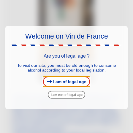
Welcome on Vin de France
Are you of legal age ?
To visit our site, you must be old enough to consume
alcohol according to your local legislation.
I am of legal age
I am not of legal age
Pendant une semaine, retrouvez en vitrine et sur le
Nicolas.com
site internet
la recette du Chardo
Mule®. En boutique, dans les 500 magasins Nicolas,
suivez la cocarde 100% French Touch pour identifier
les VDF Chardonnay recommandés pour réaliser ce
cocktail frais et pimenté !