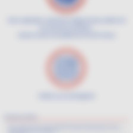
Infos vignoble, aventures vigneronnes, plaisir du
vin, histoires insolites...
Suivez toute l'actualité de Vin de France
Image
Follow us on Instagram
Derniers articles
Best Value Vin De France 2025: 194 Award-Winning VDF Gems,
Including 15 No-Low Wines!