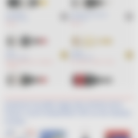
D'AUTREFOIS
L'INSTANT LOUIS VALLON
RED
2024
WHITE
MERLOT
MERLOT
LE LIBY
SUBLIME
RED
2022
RED
2022
SYRAH
TEMPRANILLO
MARSELAN
PETIT VERDOT
MERLOT
SYRAH
MERLOT
Quand la nouvelle vague des artistes de la
French Touch interprètent VDF sur les réseaux
sociaux