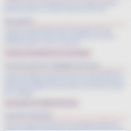
Ce poivre vient de Thaïlande, dans une région de hauts
plateaux propice à la culture du poivre et du café.
Description
Le poivre rouge de Dak Lak est très puissant. Son nez
s’apparente à des fruits confits. L’attaque est franche,
presque brulante comme un piment.
Ce poivre est disponible chez Terre Exotique
Accords poivre & Cépage de France
Ce poivre exhale la structure d’un Vin De France Merlot en
faisant davantage ressortir les tanins. Il contribue ainsi à un
harmonieux équilibre entre les tanins et les arômes fruités
de ce cépage.
En savoir plus sur le Merlot de France
Accords culinaires
Le poivre rouge de Dak Lak est le compagnon idéal de la
cuisine Créole, les associations salées-sucrées des cuisines