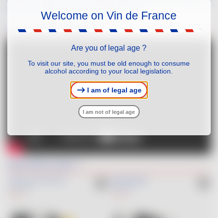
d’Asie, du gibier ou d’une volaille goutue.
Welcome on Vin de France
Accords en images
Are you of legal age ?
To visit our site, you must be old enough to consume
alcohol according to your local legislation.
I am of legal age
I am not of legal age
Que boire avec ?
LE PETIT ROC BY CAZADE
BRUNO ANDREU
RED
RED
MERLOT
MERLOT